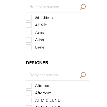
&tradition
+Halle
Aeris
Alias
Bene
brunner
DESIGNER
Carl Hansen & Søn
Cassina
CHAT BOARD
ClassiCon
Afteroom
edra
Afteroom
Extendo
AHM & LUND
Fatboy