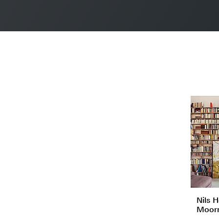
Nils H
Moor