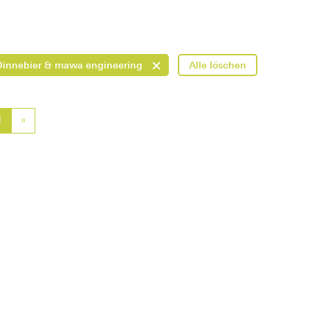
Dinnebier & mawa engineering
Alle löschen
vious
1
»
Next