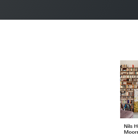
Nils H
Moor