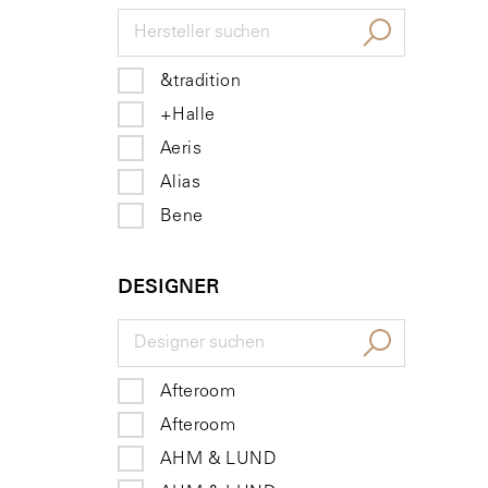
&tradition
+Halle
Aeris
Alias
Bene
brunner
DESIGNER
Carl Hansen & Søn
Cassina
CHAT BOARD
ClassiCon
Afteroom
edra
Afteroom
Extendo
AHM & LUND
Fatboy