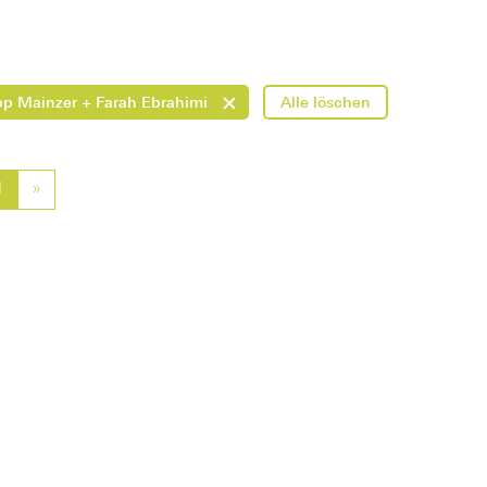
pp Mainzer + Farah Ebrahimi
Alle löschen
vious
1
»
Next