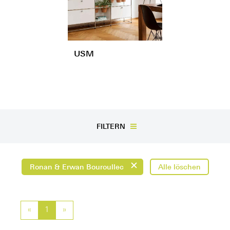
USM
FILTERN
Ronan & Erwan Bouroullec
Alle löschen
«
Previous
1
»
Next