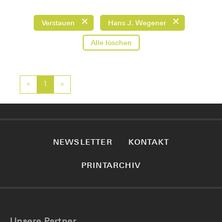
Verstauen
Hans J. Wegener
Alle löschen
«
Previous
1
»
Next
NEWSLETTER
KONTAKT
PRINTARCHIV
Unsere Partner