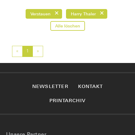
Verstauen
Harry Thaler
Alle löschen
«
Previous
1
»
Next
NEWSLETTER
KONTAKT
PRINTARCHIV
Unsere Partner