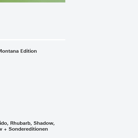
ontana Edition
aido, Rhubarb, Shadow,
w + Sondereditionen