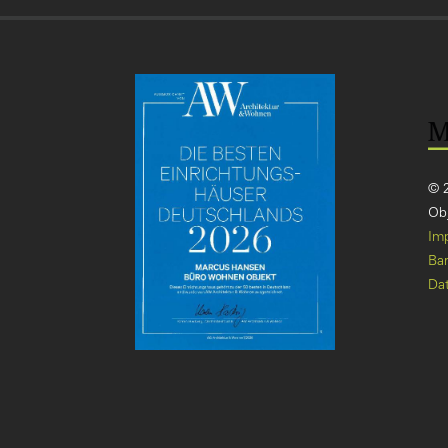
© 
Obj
Im
Bar
Da