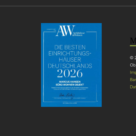
© 
Obj
Im
Bar
Da