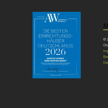
© 
Obj
Im
Bar
Da